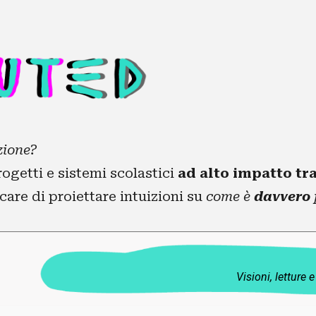
ip to main content
Skip to navigat
azione?
ogetti e sistemi scolastici
ad alto impatto tr
are di proiettare intuizioni su
come è
davvero
Visioni, letture