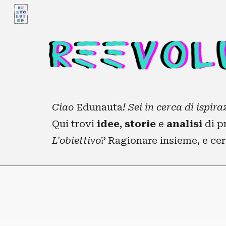
Sk
Ciao
Edunauta
! Sei in cerca di ispir
Qui trovi
idee
,
storie
e
analisi
di pr
L'obiettivo?
Ragionare insieme, e cerc