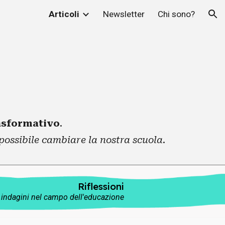
Articoli
Newsletter
Chi sono?
ion
asformativo
.
possibile cambiare la nostra scuola
.
Riflessioni
 e indagini nel campo dell'educazione