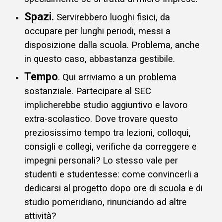
Spazi
.
Servirebbero luoghi fisici, da
occupare per lunghi periodi, messi a
disposizione dalla scuola. Problema, anche
in questo caso, abbastanza gestibile.
Tempo
. Qui arriviamo a
un problema
sostanziale
.
Partecipare al SEC
implic
herebbe
studio aggiuntivo
e
lavoro
extra-scolastico.
Dove
trovare questo
preziosissimo temp
o tra
lezioni
, colloq
ui,
consigli
e
colleg
i,
verifiche
da correggere e
impegni personali? Lo stesso vale per
studenti e studentesse: come convincerli a
dedicarsi al progetto dopo ore di scuola e di
studio pomeridiano, rinunciando ad altre
attività
?