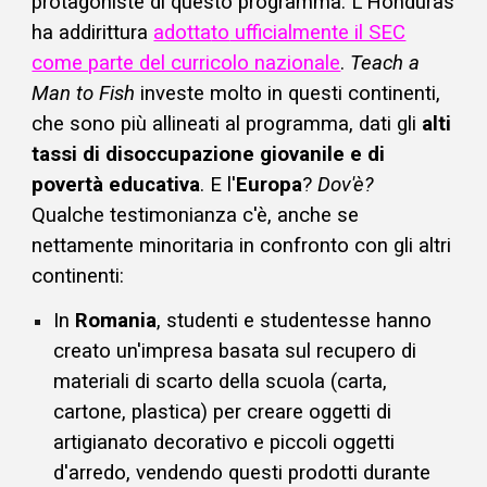
protagoniste di questo programma. L'Honduras
ha addirittura
adotta
to
ufficialmente il SEC
come parte del curricolo nazionale
.​
Teach a
Man to Fish
investe
molto in questi continenti,
che sono
più allineat
i
al programma,
dati gli
alti
tassi di disoccupazione giovanile e di
povertà educativa
.
E l'
Europa
?
Dov'è?
Qualche testimonianza c'è, anche se
nettamente minoritaria in confronto con gli altri
continenti:
I
n
Romania
,
studenti e studentesse hanno
creato un'impresa basata sul recupero di
materiali di scarto della scuola (carta,
cartone, plastica) per creare oggetti di
artigianato decorativo e piccoli oggetti
d'arredo, vendendo questi prodotti durante