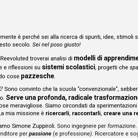
ip to main content
Skip to navigat
lmente è perché sei alla ricerca di
spunti
,
idee
,
stimoli
s
uesto secolo.
Sei nel poso giusto!
modelli di apprendim
 Reevoluted troverai analisi
di
sistemi scolastici
he e riflessioni su
, progetti che
sp
pazzesche
ndo cose
.
?
Sono convinto che la scuola "convenzionale"
, sebbe
Serve
una profonda, radicale trasformazion
to.
se meravigliose. Siamo circondati da sperimentazioni v
. La mia missione è
ricercarli
,
raccontarli
,
creare una r
amo Simone Zuppiroli.
Sono
ingegnere
per
formazione
nditore
per
passione
(e
professione
)
.
R
icercatore
e
so