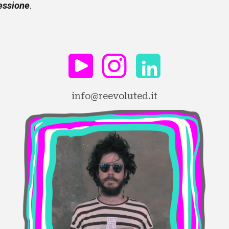
essione
.
info
@
reevoluted.it