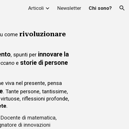
Articoli
Newsletter
Chi sono?
ion
rivoluzionare
u come
ento
innovare la
, spunti per
storie di persone
accano
e
ne
viv
a
nel presente, pens
a
e
. Tante persone, tantissime,
irtuose, riflessioni profonde,
ete
.
.
D
ocente di matematica,
gnatore
di
innovazioni