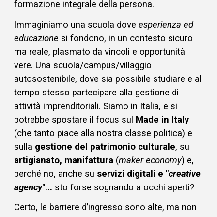
formazione integrale della persona.
Immaginiamo una scuola dove
esperienza ed
educazione
si fondono, in un contesto sicuro
ma reale, plasmato da vincoli e opportunità
vere. Una scuola/campus/villaggio
autosostenibile, dove sia possibile studiare e al
tempo stesso partecipare alla gestione di
attività imprenditoriali. Siamo in Italia, e si
potrebbe spostare il focus sul
Made in Italy
(che tanto piace alla nostra classe politica) e
sulla
gestione del patrimonio cultura
le
, su
a
rtigianato
, m
anifattura
(
m
aker
e
conomy
)
e,
perché no, anche
su
servizi digitali e "
creative
agency
"
...
sto forse sognando a occhi aperti?
Certo, le barriere d’ingresso sono alte, ma non