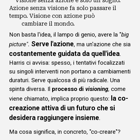
Visione senza azione è
solo
un sogno.
Azione senza visione fa solo passare il
tempo. Visione con azione può
cambiare il mondo.
N
on basta l'idea
, i
l lampo di genio, avere
la "
big
Serve l'azione
picture".
, ma un'azione che sia
costantemente guidata da quell'idea
.
Harris ci avvisa
:
spesso,
i tentativi focalizzati
su singoli interventi
non portano a cambiamenti
duraturi. Serve
qualcosa di più radicale. Una
spinta diversa.
I
l
processo di
visioning
, come
la co-
viene chiamato, implica proprio questo:
creazione attiva di un futuro che si
desidera raggiungere insieme
.
Ma cosa significa, in concreto, "co-creare"?