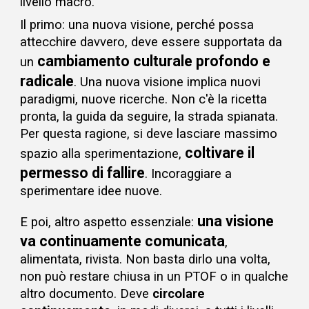
livello macro.
Il primo:
una nuova visione
, perché possa
attecchire davvero, deve essere supportat
a
da
cambiamento culturale
profondo e
un
radicale
.
Una nuova visione implica nuovi
paradigmi, nuove ricerche
. Non c'è la ricetta
pronta, la guida da seguire, la strada spianata
.
Per questa ragione, s
i deve lasciare massimo
coltivare il
spazio alla sperimentazione,
permesso di fallire
. Incoraggiare a
sperimentare idee nuove.
u
na visione
E poi, altro aspetto essenziale:
va continuamente comunicata
,
alimentata, rivista. N
on basta dirlo una volta,
non può restare chiusa in un PTOF o in qualche
altro documento. Deve
circolare