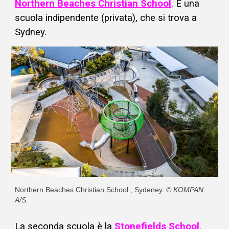
Northern Beaches Christian School
.
È una
scuola indipendente (privata), che si trova a
Sydney.
Northern Beaches Christian School , Sydeney.
© KOMPAN
A/S.
La seconda scuola è la
Stonefie
lds School
,