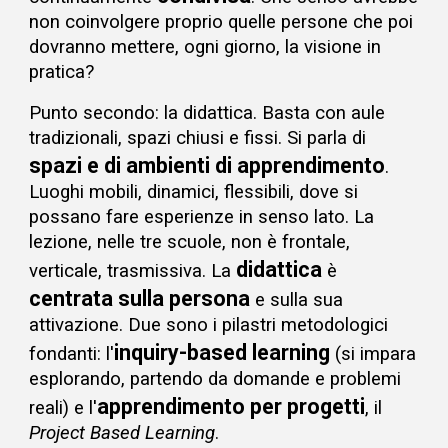
non coinvolgere proprio quelle persone che
poi
dovranno mettere
, ogni giorno,
la visione in
pratica
?
Punto secondo: la didattica. Basta con aule
tradizionali, spazi chiusi e fissi. Si parla di
spazi e di ambienti di apprendimento
.
Luoghi mobili, dinamici, flessibili, dove si
possano fare esperienze in senso lato. La
lezione, nelle tre scuole, non è frontale,
didattica
verticale, trasmissiva. La
è
centrat
a
sull
a persona
e sulla sua
attivazione. Due sono i pilastri metodologici
inquiry-based learning
fondanti: l
'
(si impara
esplorando, partendo da domande
e
problemi
a
pprendimento per progetti
reali)
e l'
, il
Project Based Learning
.