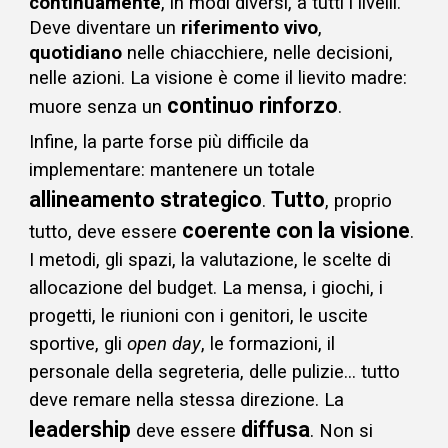
continuamente
, in modi diversi, a tutti i livelli.
Deve diventare un
riferimento vivo
,
quotidiano
nelle chiacchiere, nelle decisioni,
nelle azioni
. La visione è come il lievito madre:
continuo rinforzo
muore senza un
.
Infine, la parte forse più difficile da
implementare: mantenere
un totale
allineamento strategico
Tutto
.
, proprio
coerente con la visione
tutto, deve essere
.
I metodi, gli spazi, la valutazione, le scelte di
allocazione del budget. La mensa, i giochi, i
progetti, le riunioni con i genitori, le uscite
sportive, gli
open day
, le formazioni, il
personale della segreteria, delle pulizie... t
utto
deve remare nella stessa direzione. La
leadership
diffusa
deve essere
.
N
on si