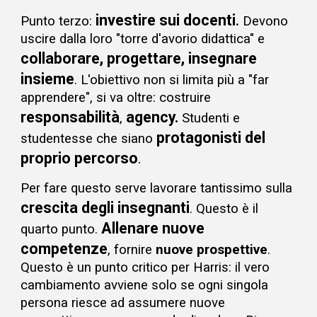
investire sui docenti
Punto terzo:
.
Devono
uscire dalla loro "torre d'avorio didattica" e
collabora
re,
progetta
re,
insegna
re
insieme
.
L'obiettivo non si limita più a "far
apprendere", si va oltre: costruire
responsabilità
agency
.
,
Studenti e
protagonisti del
studentesse che siano
proprio percorso
.
Per fare questo serve
lavorare tantissimo sulla
crescita degli
insegnanti
.
Questo è il
Allenare
nuove
quarto punto.
competenze
, fornire
nuove prospettive
.
Questo è un punto critico per Harris: il vero
cambiamento avviene solo se ogni singola
persona riesce a
d assumere nuove