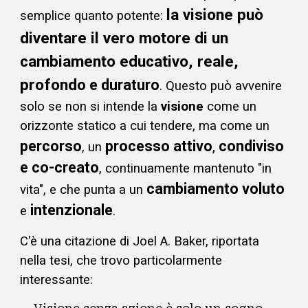
la visione può
semplice quanto potente:
diventare il vero motore di un
cambiamento educativo, reale
,
profond
o e d
uraturo
. Quest
o può avvenire
solo se non si intende l
a
visione
come
un
orizzonte statico a cui tendere, ma come un
percorso
processo attivo
,
condiviso
, un
e co-creato
, continuamente mantenuto "in
cambiamento
voluto
vita", e che punta a un
intenzionale
e
.
C'è una citazione di Joel A. Baker, riportata
nella tesi, che trovo particolarmente
interessante: